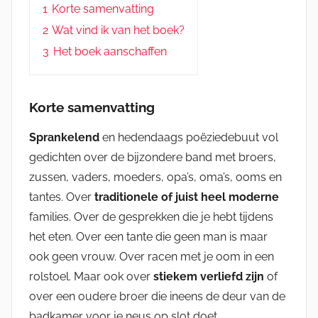
1
Korte samenvatting
2
Wat vind ik van het boek?
3
Het boek aanschaffen
Korte samenvatting
Sprankelend
en hedendaags poëziedebuut vol
gedichten over de bijzondere band met broers,
zussen, vaders, moeders, opa’s, oma’s, ooms en
tantes. Over
traditionele of juist heel moderne
families. Over de gesprekken die je hebt tijdens
het eten. Over een tante die geen man is maar
ook geen vrouw. Over racen met je oom in een
rolstoel. Maar ook over
stiekem verliefd zijn
of
over een oudere broer die ineens de deur van de
badkamer voor je neus op slot doet.