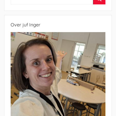
naar:
Zoeken
Over juf Inger