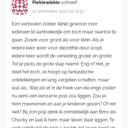
Piekiewiekie
schreef:
21 september 2017 om 17:57
Een verboden zolder, klinkt gewoon voor
iedereen té aantrekkelijk om toch maar naartoe te
gaan. Zowel voor groot als voor klein. Als je
iedere keer weer voor diezelfde deur loopt,
iedere keer wordt de verleiding groter en groter.
Tot je plots de grote stap neemt. Eng of niet, je
doet het toch. Je hoopt op fantastische
ontdekkingen en lang vergeten schatten, maar
wat als… Wat als er in de hoek van die enge zolder
nu eens een eenzame pop zou liggen. Zou je
hem meenemen en aan je kinderen geven? Of net
niet? Bij zo’n pop denk ik onmiddellijk aan films als
Chucky en laat ik hem maar liever daar liggen. Te
veel schrik dat de pop ’s nachts tot leven komt en