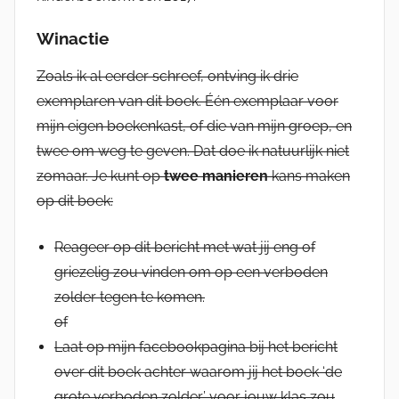
Winactie
Zoals ik al eerder schreef, ontving ik drie
exemplaren van dit boek. Één exemplaar voor
mijn eigen boekenkast, of die van mijn groep, en
twee om weg te geven. Dat doe ik natuurlijk niet
zomaar. Je kunt op
twee manieren
kans maken
op dit boek:
Reageer op dit bericht met wat jij eng of
griezelig zou vinden om op een verboden
zolder tegen te komen.
of
Laat op mijn facebookpagina bij het bericht
over dit boek achter waarom jij het boek ‘de
grote verboden zolder’ voor jouw klas zou