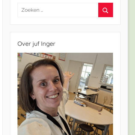
Zoeken
naar:
Zoeken
Over juf Inger