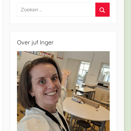
Zoeken
naar:
Zoeken
Over juf Inger