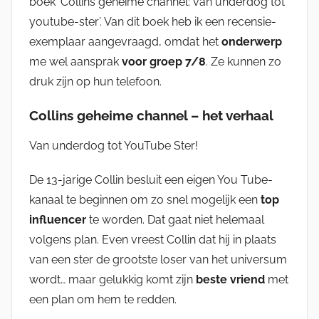
boek ‘Collins geheime channel: van underdog tot
youtube-ster’. Van dit boek heb ik een recensie-
exemplaar aangevraagd, omdat het
onderwerp
me wel aansprak
voor groep
7/8
. Ze kunnen zo
druk zijn op hun telefoon.
Collins geheime channel – het verhaal
Van underdog tot YouTube Ster!
De 13-jarige Collin besluit een eigen You Tube-
kanaal te beginnen om zo snel mogelijk een
top
influencer
te worden. Dat gaat niet helemaal
volgens plan. Even vreest Collin dat hij in plaats
van een ster de grootste loser van het universum
wordt… maar gelukkig komt zijn
beste vriend
met
een plan om hem te redden.