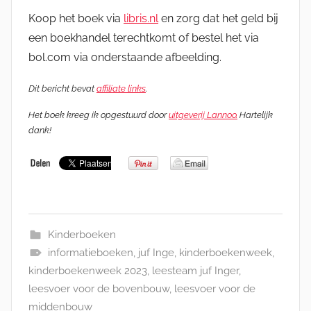
Koop het boek via
libris.nl
en zorg dat het geld bij
een boekhandel terechtkomt of bestel het via
bol.com via onderstaande afbeelding.
Dit bericht bevat
affiliate links
.
Het boek kreeg ik opgestuurd door
uitgeverij Lannoo.
Hartelijk
dank!
Kinderboeken
informatieboeken
,
juf Inge
,
kinderboekenweek
,
kinderboekenweek 2023
,
leesteam juf Inger
,
leesvoer voor de bovenbouw
,
leesvoer voor de
middenbouw