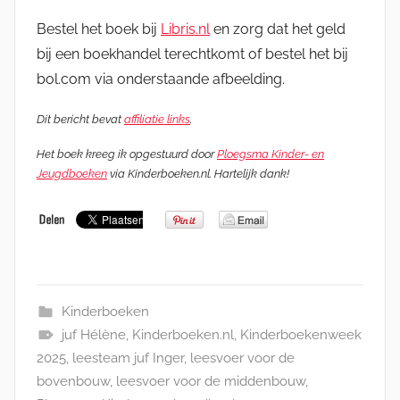
Bestel het boek bij
Libris.nl
en zorg dat het geld
bij een boekhandel terechtkomt of bestel het bij
bol.com via onderstaande afbeelding.
Dit bericht bevat
affiliatie links
.
Het boek kreeg ik opgestuurd door
Ploegsma Kinder- en
Jeugdboeken
via Kinderboeken.nl. Hartelijk dank!
Kinderboeken
juf Hélène
,
Kinderboeken.nl
,
Kinderboekenweek
2025
,
leesteam juf Inger
,
leesvoer voor de
bovenbouw
,
leesvoer voor de middenbouw
,