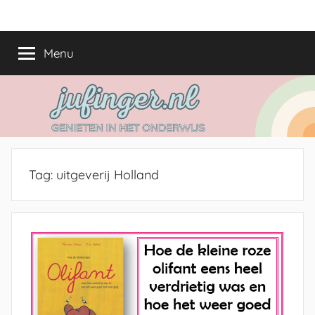
Ga
jufinger.nl
Genieten
naar
in
de
Menu
het
inhoud
onderwijs
Tag:
uitgeverij Holland