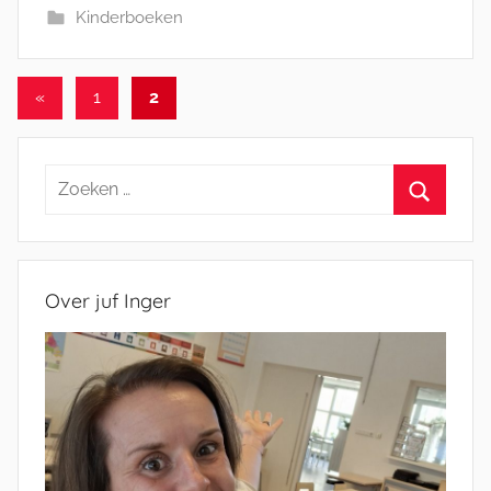
Kinderboeken
Berichten
Vorige
«
1
2
berichten
paginering
Zoeken
naar:
Zoeken
Over juf Inger