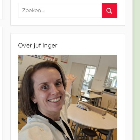
Zoeken
naar:
Zoeken
Over juf Inger