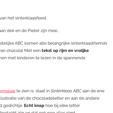
an het sinterklaasfeest.
 aan dek en de Pieter zijn mee…
eestelijke ABC komen alle belangrijke sinterklaasthema’s
k van chocola! Met een
tekst op rijm en vrolijke
amen met kinderen te lezen in de spannende
xemplaar
te zien is, staat in
Sinterklaas ABC
aan de ene
llustratie van de chocoladeletter en aan de andere
d gedichtje.
Echt knap
hoe bij elke letter
edacht zijn en dat ook nog alles rijmt.