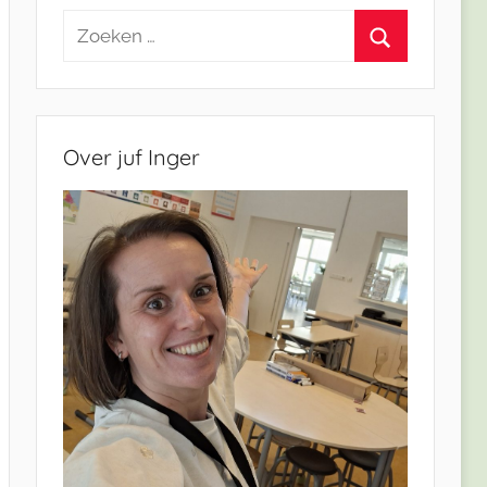
Zoeken
naar:
Zoeken
Over juf Inger