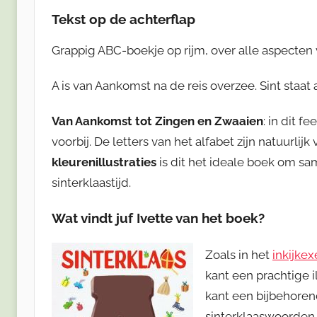
Tekst op de achter
flap
Grappig ABC-boekje op rijm, over alle aspecten v
A is van Aankomst na de reis overzee. Sint staat
Van Aankomst tot Zingen en Zwaaien
: in dit f
voorbij. De letters van het alfabet zijn natuurlij
kleurenillustraties
is dit het ideale boek om s
sinterklaastijd.
Wat vindt juf Ivette van het boek?
Zoals in het
inkijke
kant een prachtige i
kant een bijbehoren
sinterklaaswoorden b