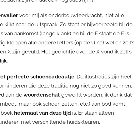
nvaller
voor mij als onderbouwleerkracht, niet alle
 je kijkt naar de uitspraak. Zo staat er bijvoorbeeld bij de
 is van aankomst (lange klank) en bij de E staat: de E is
kig kloppen alle andere letters (op de U na) wel en zelfs
en X zijn gevuld. Het gedichtje over de X vond ik zelfs
ijk.
et perfecte schoencadeautje
. De illustraties zijn heel
or kinderen die deze traditie nog niet zo goed kennen,
oed aan de
woordenschat
gewerkt worden, ik denk dat
toomboot, maar ook schoen zetten, etc.) aan bod komt.
t boek
helemaal van deze tijd
is. Er staan alleen
 kinderen met verschillende huidskleuren.