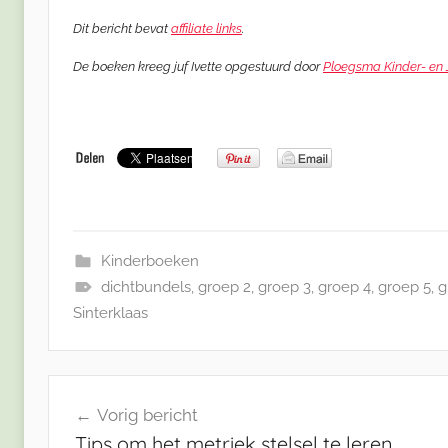
Dit bericht bevat
affiliate links
.
De boeken kreeg juf Ivette opgestuurd door
Ploegsma Kinder- en
Kinderboeken
dichtbundels
,
groep 2
,
groep 3
,
groep 4
,
groep 5
,
g
Sinterklaas
Bericht
Vorig bericht
navigatie
Tips om het metriek stelsel te leren