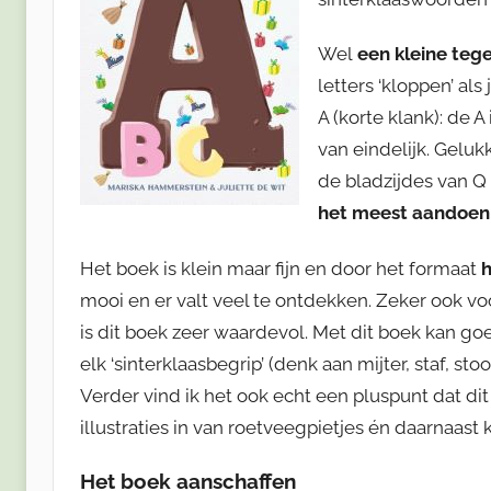
Wel
een kleine tege
letters ‘kloppen’ als
A (korte klank): de A
van eindelijk. Geluk
de bladzijdes van Q 
het meest aandoenl
Het boek is klein maar fijn en door het formaat
h
mooi en er valt veel te ontdekken. Zeker ook vo
is dit boek zeer waardevol. Met dit boek kan g
elk ‘sinterklaasbegrip’ (denk aan mijter, staf, s
Verder vind ik het ook echt een pluspunt dat di
illustraties in van roetveegpietjes én daarnaast
Het boek aanschaffen