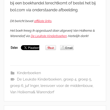
bij een boekhandel terechtkomt of bestel het bij
bol.com via onderstaande afbeelding.
Dit bericht bevat
affiliate links
.
Het boek kreeg ik opgestuurd door uitgeverij Van Holkema &
Warendorf via
De Leukste Kinderboeken
. Hartelijk dank!
Kinderboeken
De Leukste Kinderboeken
,
groep 4
,
groep 5
,
groep 6
,
juf Inger
,
leesvoer voor de middenbouw
,
Van Holkema& Warendorf
Bericht