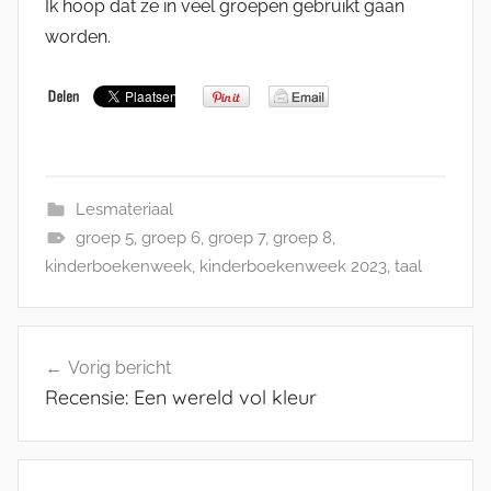
Ik hoop dat ze in veel groepen gebruikt gaan
worden.
Lesmateriaal
groep 5
,
groep 6
,
groep 7
,
groep 8
,
kinderboekenweek
,
kinderboekenweek 2023
,
taal
Bericht
Vorig bericht
navigatie
Recensie: Een wereld vol kleur