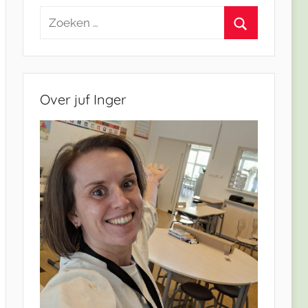
Zoeken
naar:
Zoeken
Over juf Inger