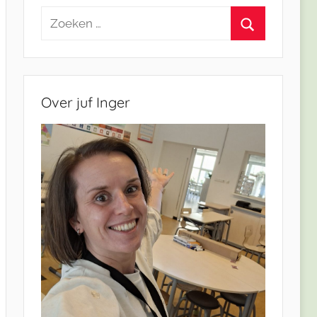
Zoeken
naar:
Zoeken
Over juf Inger