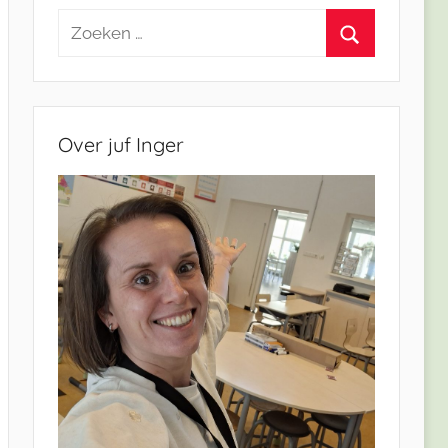
Zoeken
naar:
Zoeken
Over juf Inger