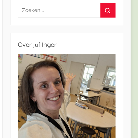
Zoeken
naar:
Zoeken
Over juf Inger