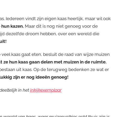
. Iedereen vindt zijn eigen kaas heerlijk, maar wil ook
e hun kazen.
Maar dit is nog niet genoeg voor de
rtijd dezelfde droom hebben, over een wereld die
it!
veel kaas gaat eten, besluit de raad van wijze muizen
dat ze hun kaas gaan delen met muizen in de ruimte.
e bestaan uit kaas. Op de terugweg bedenken ze wat er
ukkig zijn er nog ideeën genoeg!
eeltelijk in het
inkijkexemplaar
n wereld van kaas, waar muizenvolkjes echt thuis zijn
is