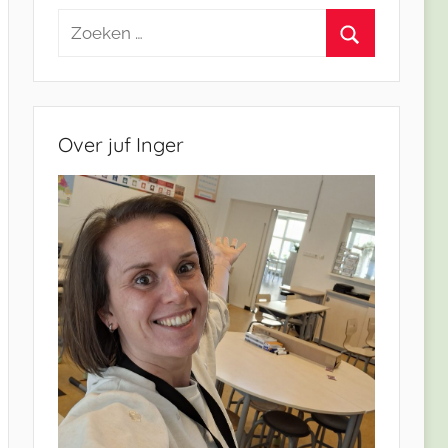
Zoeken
naar:
Zoeken
Over juf Inger