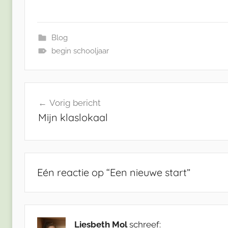
Blog
begin schooljaar
Bericht
Vorig bericht
navigatie
Mijn klaslokaal
Eén reactie op “
Een nieuwe start
”
Liesbeth Mol
schreef: