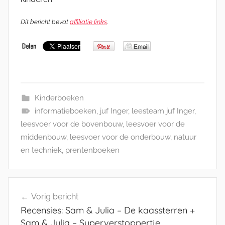
Dit bericht bevat
affiliatie links
.
Kinderboeken
informatieboeken
,
juf Inger
,
leesteam juf Inger
,
leesvoer voor de bovenbouw
,
leesvoer voor de
middenbouw
,
leesvoer voor de onderbouw
,
natuur
en techniek
,
prentenboeken
Bericht
Vorig bericht
navigatie
Recensies: Sam & Julia – De kaassterren +
Sam & Julia – Superverstoppertje