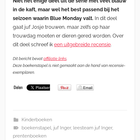
Niet het enige deel uit de serie met veel blauw
in de kaft, maar wel het best passend bij het
seizoen waarin Blue Monday valt.
In dit deel
gaat juf Josje trouwen, maar zelfs op haar
trouwdag moeten er dieren gered worden. Over
dit deel schreef ik
een uitgebreide recensie
.
Dit bericht bevat
affiliatie links
.
Deze boekenstapel is niet gemaakt aan de hand van recensie-
exemplaren.
Kinderboeken
boekenstapel
,
juf Inger
,
leesteam juf Inger
,
prentenboeken