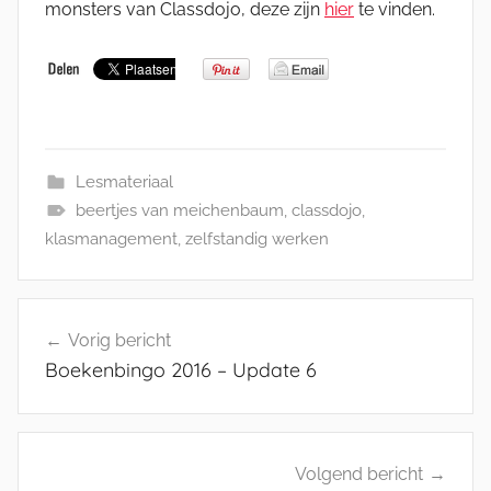
monsters van Classdojo, deze zijn
hier
te vinden.
Lesmateriaal
beertjes van meichenbaum
,
classdojo
,
klasmanagement
,
zelfstandig werken
Bericht
Vorig bericht
navigatie
Boekenbingo 2016 – Update 6
Volgend bericht