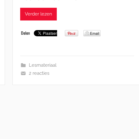
Verder lezen
Lesmateriaal
2 reacties