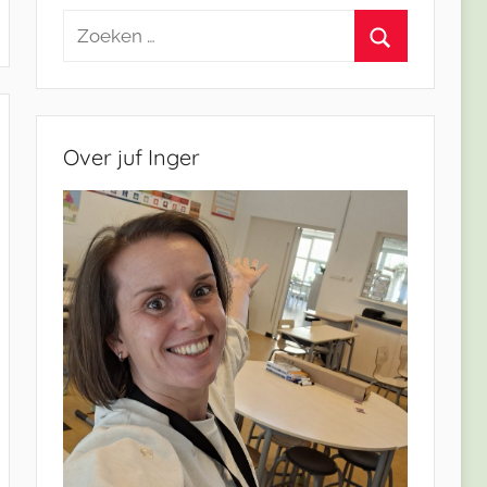
Zoeken
naar:
Zoeken
Over juf Inger