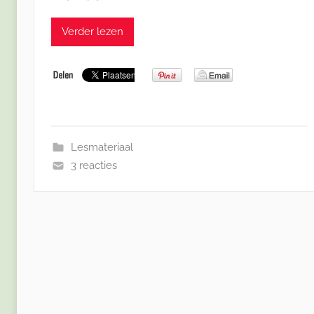
Verder lezen
Lesmateriaal
3 reacties