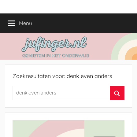
Ga
jufinger.nl
Genieten
naar
in
de
Menu
het
inhoud
onderwijs
Zoekresultaten voor:
denk even anders
Zoeken
naar:
Zoeken