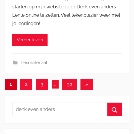
starten op mijn website door Denk even anders –
Lente online te zetten. Veel tekenplezier weer met
je leerlingen!
Verder lezen
Lesmateriaal
Berichten
Volgende
1
2
3
…
32
»
berichten
paginering
Zoeken
naar:
Zoeken