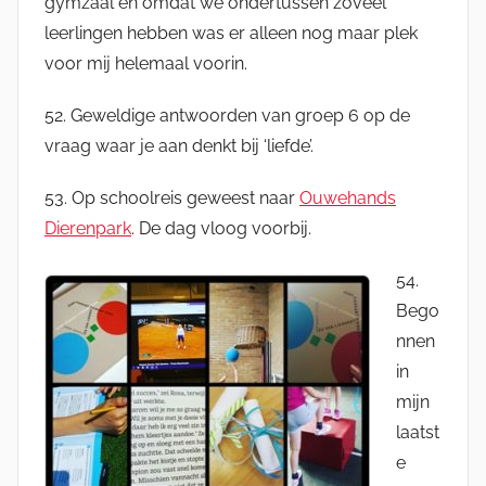
gymzaal en omdat we ondertussen zoveel
leerlingen hebben was er alleen nog maar plek
voor mij helemaal voorin.
52. Geweldige antwoorden van groep 6 op de
vraag waar je aan denkt bij ‘liefde’.
53. Op schoolreis geweest naar
Ouwehands
Dierenpark
. De dag vloog voorbij.
54.
Bego
nnen
in
mijn
laatst
e