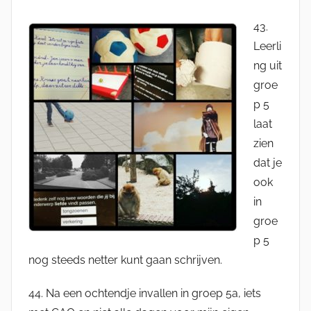
43.
Leerli
ng uit
groe
p 5
laat
zien
dat je
ook
in
groe
p 5
nog steeds netter kunt gaan schrijven.
44. Na een ochtendje invallen in groep 5a, iets