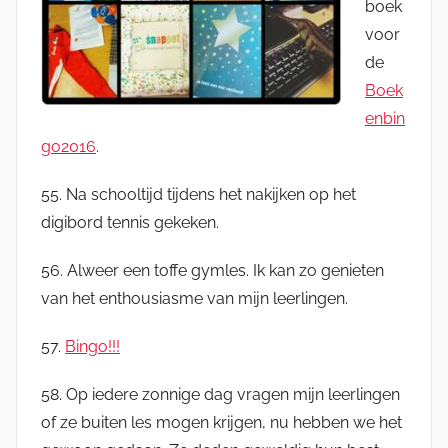
boek
voor
de
Boek
enbin
go2016
.
55. Na schooltijd tijdens het nakijken op het
digibord tennis gekeken.
56. Alweer een toffe gymles. Ik kan zo genieten
van het enthousiasme van mijn leerlingen.
57.
Bingo!!!
58. Op iedere zonnige dag vragen mijn leerlingen
of ze buiten les mogen krijgen, nu hebben we het