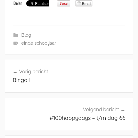
Blog
einde schooljaar
Bericht
Vorig bericht
navigatie
Bingo!!!
Volgend bericht
#100happydays – t/m dag 66