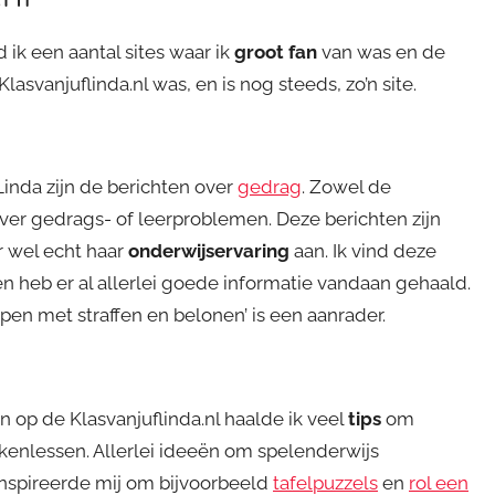
 ik een aantal sites waar ik
groot fan
van was en de
Klasvanjuflinda.nl was, en is nog steeds, zo’n site.
 Linda zijn de berichten over
gedrag
. Zowel de
ver gedrags- of leerproblemen. Deze berichten zijn
r wel echt haar
onderwijservaring
aan.
Ik vind deze
n heb er al allerlei goede informatie vandaan gehaald.
en met straffen en belonen’ is een aanrader.
en op de Klasvanjuflinda.nl haalde ik veel
tips
om
kenlessen. Allerlei ideeën om spelenderwijs
inspireerde mij om bijvoorbeeld
tafelpuzzels
en
rol een