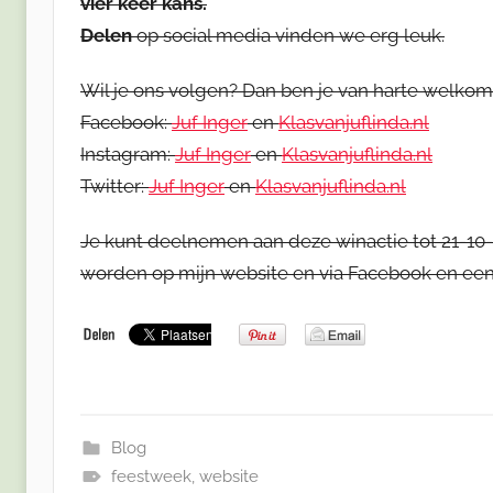
vier keer kans.
Delen
op social media vinden we erg leuk.
Wil je ons volgen? Dan ben je van harte welkom
Facebook:
Juf Inger
en
Klasvanjuflinda.nl
Instagram:
Juf Inger
en
Klasvanjuflinda.nl
Twitter:
Juf Inger
en
Klasvanjuflinda.nl
Je kunt deelnemen aan deze winactie tot 21-10-
worden op mijn website en via Facebook en een 
Blog
feestweek
,
website