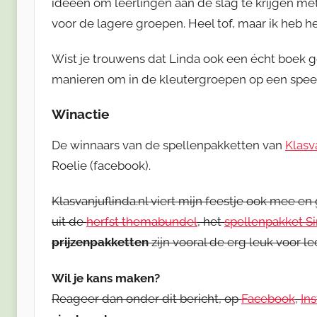
ideeën om leerlingen aan de slag te krijgen met
voor de lagere groepen. Heel tof, maar ik heb het
Wist je trouwens dat Linda ook een écht boek 
manieren om in de kleutergroepen op een speel
Winactie
De winnaars van de spellenpakketten van
Klasv
Roelie (facebook).
Klasvanjuflinda.nl viert mijn feestje ook mee en 
uit de
herfst themabundel
, het
spellenpakket Si
prijzenpakketten
zijn vooral de erg leuk voor l
Wil je kans maken?
Reageer dan onder dit bericht, op
Facebook
,
In