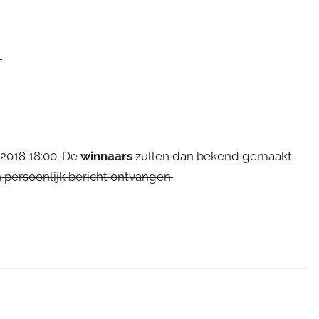
.
2018 18:00. De
winnaars
zullen dan bekend gemaakt
persoonlijk bericht ontvangen.