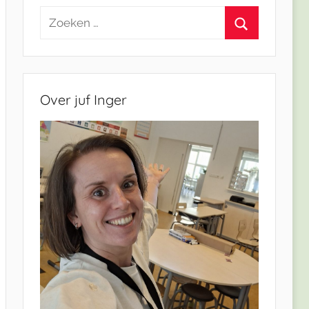
Zoeken
naar:
Zoeken
Over juf Inger