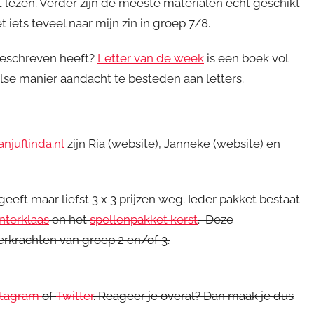
 lezen. Verder zijn de meeste materialen echt geschikt
 iets teveel naar mijn zin in groep 7/8.
geschreven heeft?
Letter van de week
is een boek vol
se manier aandacht te besteden aan letters.
anjuflinda.nl
zijn Ria (website), Janneke (website) en
geeft maar liefst 3 x 3 prijzen weg. Ieder pakket bestaat
nterklaas
en het
spellenpakket kerst
. Deze
eerkrachten van groep 2 en/of 3.
stagram
of
Twitter
. Reageer je overal? Dan maak je dus