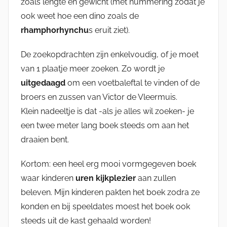
zoals lengte en gewicht (met nummering zodat je
ook weet hoe een dino zoals de
rhamphorhynchu
s eruit ziet).
De zoekopdrachten zijn enkelvoudig, of je moet
van 1 plaatje meer zoeken. Zo wordt je
uitgedaagd
om een voetbaleftal te vinden of de
broers en zussen van Victor de Vleermuis.
Klein nadeeltje is dat -als je alles wil zoeken- je
een twee meter lang boek steeds om aan het
draaien bent.
Kortom: een heel erg mooi vormgegeven boek
waar kinderen
uren kijkplezier
aan zullen
beleven. Mijn kinderen pakten het boek zodra ze
konden en bij speeldates moest het boek ook
steeds uit de kast gehaald worden!