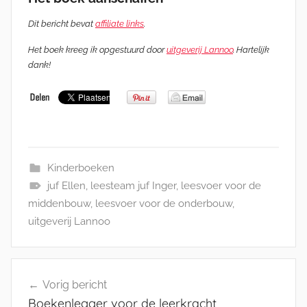
Dit bericht bevat
affiliate links
.
Het boek kreeg ik opgestuurd door
uitgeverij Lannoo
. Hartelijk
dank!
Kinderboeken
juf Ellen
,
leesteam juf Inger
,
leesvoer voor de
middenbouw
,
leesvoer voor de onderbouw
,
uitgeverij Lannoo
Bericht
Vorig bericht
navigatie
Boekenlegger voor de leerkracht