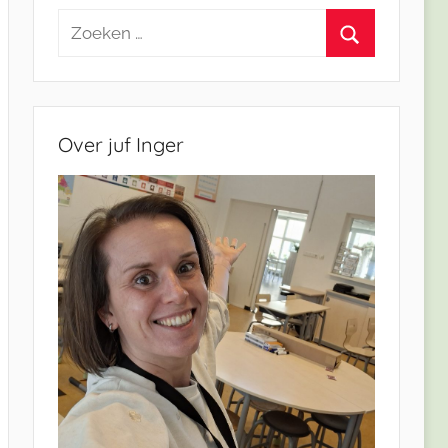
Zoeken
naar:
Zoeken
Over juf Inger