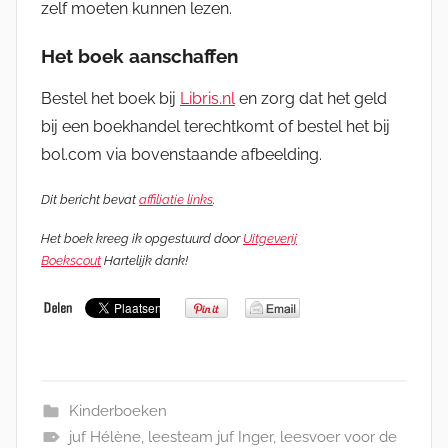
zelf moeten kunnen lezen.
Het boek aanschaffen
Bestel het boek bij
Libris.nl
en zorg dat het geld
bij een boekhandel terechtkomt of bestel het bij
bol.com via bovenstaande afbeelding.
Dit bericht bevat
affiliatie links
.
Het boek kreeg ik opgestuurd door
Uitgeverij
Boekscout
Hartelijk dank!
Kinderboeken
juf Hélène
,
leesteam juf Inger
,
leesvoer voor de