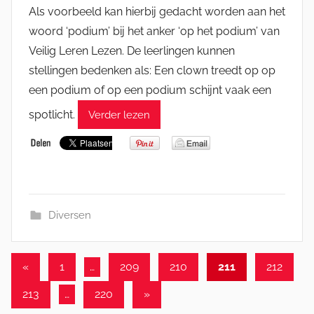
Als voorbeeld kan hierbij gedacht worden aan het
woord ‘podium’ bij het anker ‘op het podium’ van
Veilig Leren Lezen. De leerlingen kunnen
stellingen bedenken als: Een clown treedt op op
een podium of op een podium schijnt vaak een
spotlicht.
Verder lezen
Diversen
Berichten
Vorige
«
1
…
209
210
211
212
berichten
paginering
Volgende
213
…
220
»
berichten