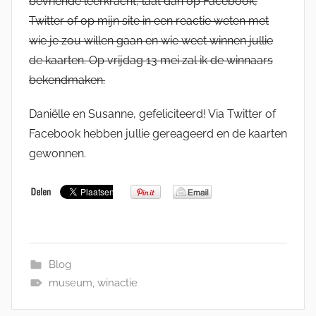
bevriende leerkracht, laat dan op Facebook,
Twitter of op mijn site in een reactie weten met
wie je zou willen gaan en wie weet winnen jullie
de kaarten. Op vrijdag 13 mei zal ik de winnaars
bekendmaken.
Daniëlle en Susanne, gefeliciteerd! Via Twitter of
Facebook hebben jullie gereageerd en de kaarten
gewonnen.
Blog
museum
,
winactie