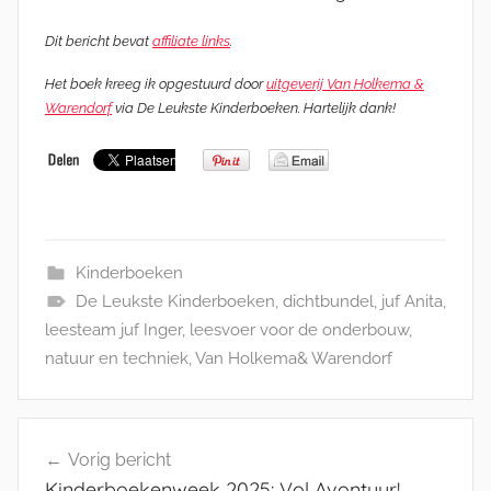
Dit bericht bevat
affiliate links
.
Het boek kreeg ik opgestuurd door
uitgeverij Van Holkema &
Warendorf
via De Leukste Kinderboeken. Hartelijk dank!
Kinderboeken
De Leukste Kinderboeken
,
dichtbundel
,
juf Anita
,
leesteam juf Inger
,
leesvoer voor de onderbouw
,
natuur en techniek
,
Van Holkema& Warendorf
Bericht
Vorig bericht
navigatie
Kinderboekenweek 2025: Vol Avontuur!