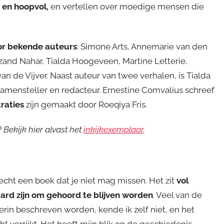
 en hoopvol,
en vertellen over moedige mensen die
or bekende auteurs
: Simone Arts, Annemarie van den
dzand Nahar, Tialda Hoogeveen, Martine Letterie,
 de Vijver. Naast auteur van twee verhalen, is Tialda
ensteller en redacteur. Ernestine Comvalius schreef
traties
zijn gemaakt door Roeqiya Fris.
Bekijk hier alvast het
inkijkexemplaar
.
 echt een boek dat je niet mag missen. Het zit
vol
ard zijn om gehoord te blijven worden
. Veel van de
erin beschreven worden, kende ik zelf niet, en het
ht verrijkt. Het heeft mijn blik op de geschiedenis