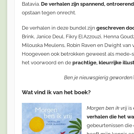
Batavia.
De verhalen zijn spannend, ontroerend
opstaan tegen onrecht.
De verhalen in deze bundel zijn
geschreven do
Brink, Janice Deul, Fikry El Azzouzi, Henna Gou
Milouska Meulens, Robin Raven en Dwight van van
Hoogeveen ook betrokken geweest als mede-sam
het voorwoord en de
prachtige, kleurrijke illus
Ben je nieuwsgierig geworden? 
Wat vind ik van het boek?
Morgen ben ik vrij
is
verhalen die het wa
gebeurtenissen die 
heeft mijn kennis ec