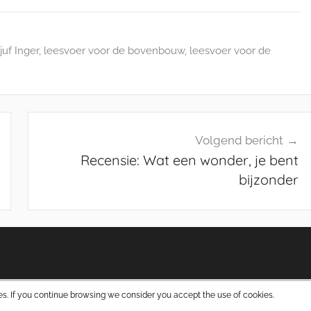
uf Inger
,
leesvoer voor de bovenbouw
,
leesvoer voor de
Volgend bericht
Recensie: Wat een wonder, je bent
bijzonder
s. If you continue browsing we consider you accept the use of cookies.