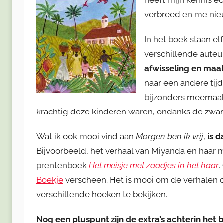
verbreed en me nie
In het boek staan e
verschillende auteur
afwisseling en maa
naar een andere tijd
bijzonders meemaak
krachtig deze kinderen waren, ondanks de zwa
Wat ik ook mooi vind aan
Morgen ben ik vrij
,
is 
Bijvoorbeeld, het verhaal van Miyanda en haa
prentenboek
Het meisje met zaadjes in het haar
.
Boekje
verscheen. Het is mooi om de verhalen o
verschillende hoeken te bekijken.
Nog een pluspunt zijn de extra’s achterin het 