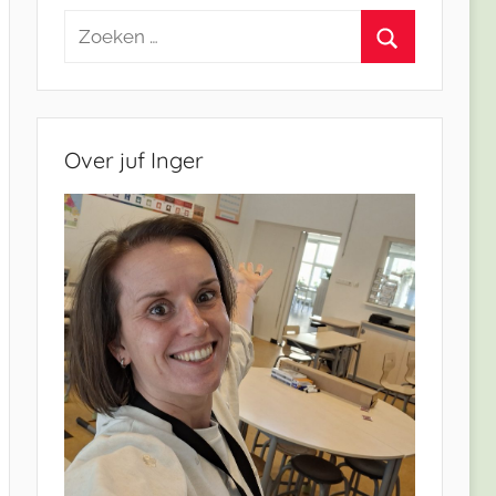
Zoeken
naar:
Zoeken
Over juf Inger