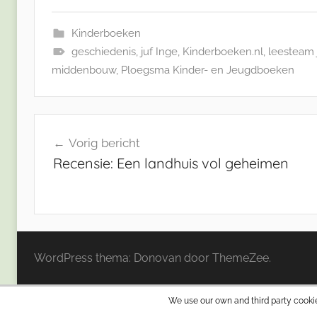
Kinderboeken
geschiedenis
,
juf Inge
,
Kinderboeken.nl
,
leesteam j
middenbouw
,
Ploegsma Kinder- en Jeugdboeken
Bericht
Vorig bericht
navigatie
Recensie: Een landhuis vol geheimen
WordPress thema: Donovan door ThemeZee.
We use our own and third party cookie