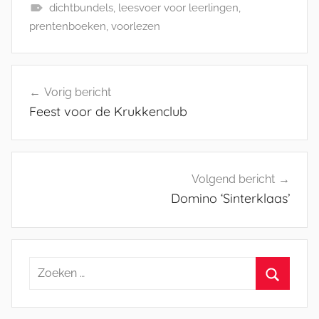
dichtbundels
,
leesvoer voor leerlingen
,
prentenboeken
,
voorlezen
Bericht
Vorig bericht
navigatie
Feest voor de Krukkenclub
Volgend bericht
Domino ‘Sinterklaas’
Zoeken
naar:
Zoeken