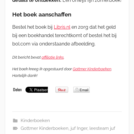
details te ontdekken.
Een onwijs fijn zomerboek!
Het boek aanschaffen
Bestel het boek bij
Libris.nl
en zorg dat het geld
bij een boekhandel terechtkomt of bestel het bij
bol.com via onderstaande afbeelding.
Dit bericht bevat
affiliatie links
.
Het boek kreeg ik opgestuurd door
Gottmer Kinderboeken
.
Hartelijk dank!
Kinderboeken
Gottmer Kinderboeken
,
juf Inger
,
leesteam juf