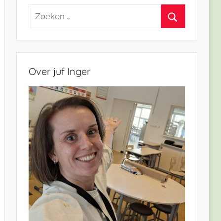
Zoeken
naar:
Zoeken
Over juf Inger