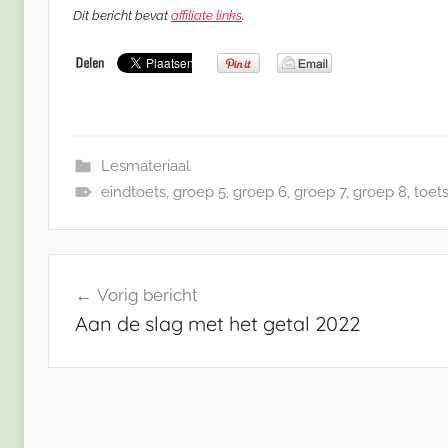
Dit bericht bevat
affiliate links
.
Lesmateriaal
eindtoets
,
groep 5
,
groep 6
,
groep 7
,
groep 8
,
toet
Bericht
Vorig bericht
navigatie
Aan de slag met het getal 2022