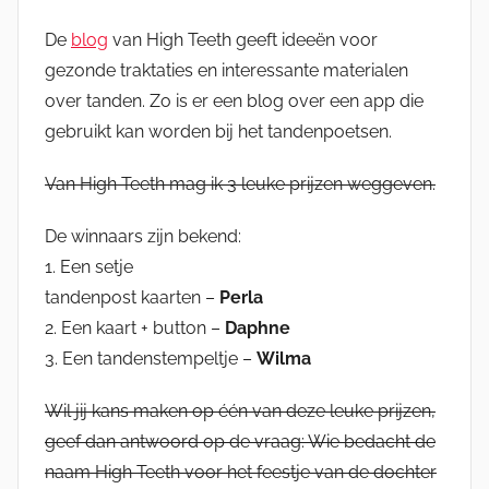
De
blog
van High Teeth geeft ideeën voor
gezonde traktaties en interessante materialen
over tanden. Zo is er een blog over een app die
gebruikt kan worden bij het tandenpoetsen.
Van High Teeth mag ik 3 leuke prijzen weggeven.
De winnaars zijn bekend:
1. Een setje
tandenpost kaarten –
Perla
2. Een kaart + button –
Daphne
3. Een tandenstempeltje –
Wilma
Wil jij kans maken op één van deze leuke prijzen,
geef dan antwoord op de vraag: Wie bedacht de
naam High Teeth voor het feestje van de dochter