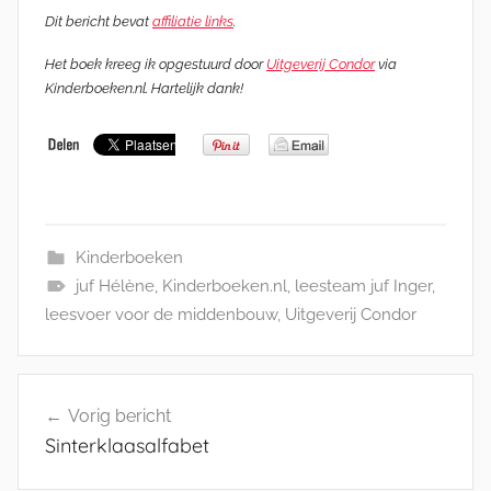
Dit bericht bevat
affiliatie links
.
Het boek kreeg ik opgestuurd door
Uitgeverij Condor
via
Kinderboeken.nl. Hartelijk dank!
Kinderboeken
juf Hélène
,
Kinderboeken.nl
,
leesteam juf Inger
,
leesvoer voor de middenbouw
,
Uitgeverij Condor
Bericht
Vorig bericht
navigatie
Sinterklaasalfabet