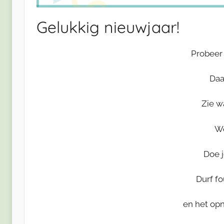
Gelukkig nieuwjaar!
Probeer
Daag
Zie w
We
Doe j
Durf f
en het opn