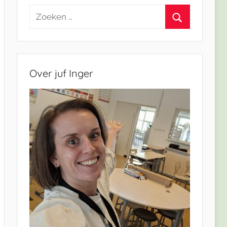
Zoeken
naar:
Zoeken
Over juf Inger