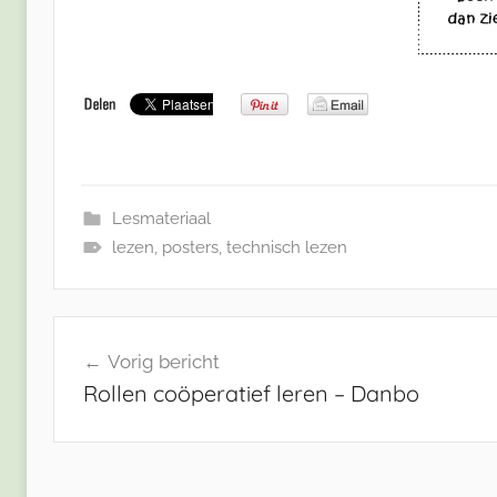
Lesmateriaal
lezen
,
posters
,
technisch lezen
Bericht
Vorig bericht
navigatie
Rollen coöperatief leren – Danbo