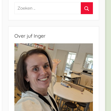
Zoeken
naar:
Zoeken
Over juf Inger