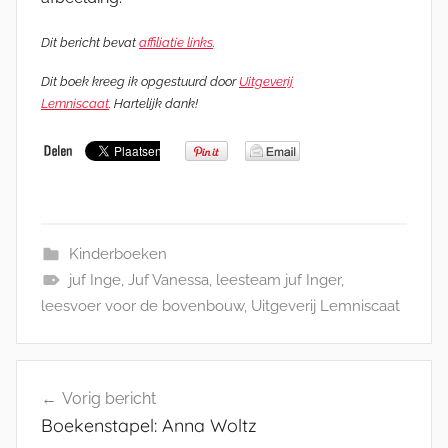
Dit bericht bevat
affiliatie links
.
Dit boek kreeg ik opgestuurd door
Uitgeverij
Lemniscaat
. Hartelijk dank!
Kinderboeken
juf Inge
,
Juf Vanessa
,
leesteam juf Inger
,
leesvoer voor de bovenbouw
,
Uitgeverij Lemniscaat
Bericht
Vorig bericht
navigatie
Boekenstapel: Anna Woltz