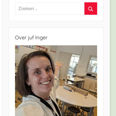
Zoeken
naar:
Zoeken
Over juf Inger