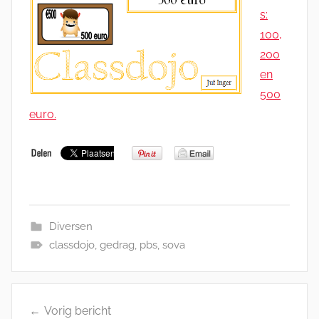
s:
100,
200
en
500
euro.
Diversen
classdojo
,
gedrag
,
pbs
,
sova
Bericht
Vorig bericht