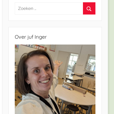
Zoeken
naar:
Zoeken
Over juf Inger