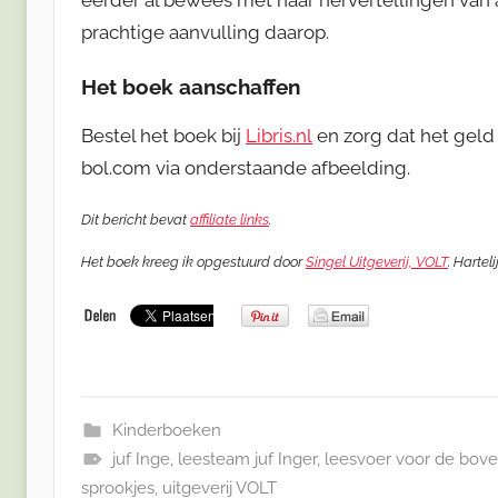
prachtige aanvulling daarop.
Het boek aanschaffen
Bestel het boek bij
Libris.nl
en zorg dat het geld 
bol.com via onderstaande afbeelding.
Dit bericht bevat
affiliate links
.
Het boek kreeg ik opgestuurd door
Singel Uitgeverij, VOLT
. Hartel
Kinderboeken
juf Inge
,
leesteam juf Inger
,
leesvoer voor de bov
sprookjes
,
uitgeverij VOLT