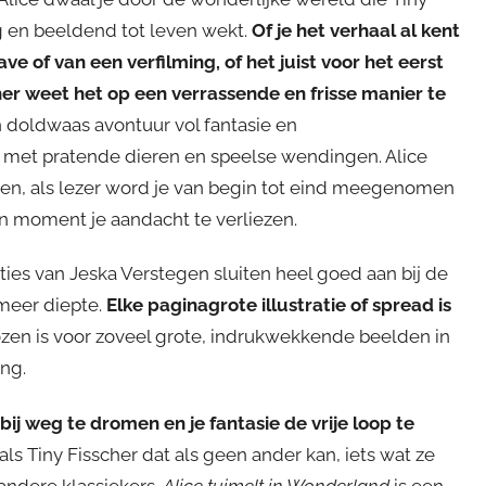
g en beeldend tot leven wekt.
Of je het verhaal al kent
ve of van een verfilming, of het juist voor het eerst
her weet het op een verrassende en frisse manier te
 doldwaas avontuur vol fantasie en
 met pratende dieren en speelse wendingen. Alice
en, als lezer word je van begin tot eind meegenomen
 moment je aandacht te verliezen.
aties van Jeska Verstegen sluiten heel goed aan bij de
 meer diepte.
Elke paginagrote illustratie of spread is
kozen is voor zoveel grote, indrukwekkende beelden in
ing.
ij weg te dromen en je fantasie de vrije loop te
s Tiny Fisscher dat als geen ander kan, iets wat ze
andere klassiekers.
Alice tuimelt in Wonderland
is een