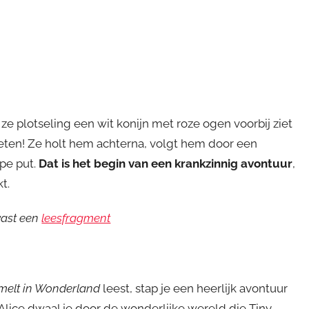
 ze plotseling een wit konijn met roze ogen voorbij ziet
weten! Ze holt hem achterna, volgt hem door een
epe put.
Dat is het begin van een krankzinnig avontuur
,
kt.
lvast een
leesfragment
imelt in Wonderland
leest, stap je een heerlijk avontuur
lice dwaal je door de wonderlijke wereld die Tiny