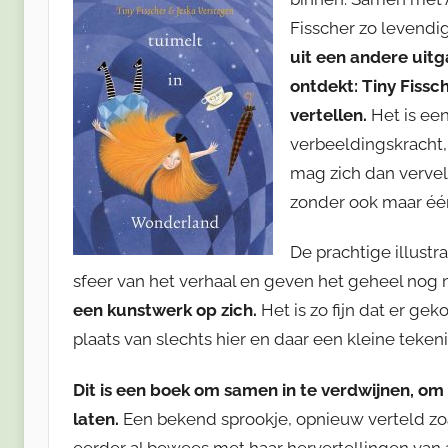
Fisscher zo levendi
uit een andere uitga
ontdekt: Tiny Fissc
vertellen.
Het is een
verbeeldingskracht,
mag zich dan vervel
zonder ook maar één
De prachtige illustr
sfeer van het verhaal en geven het geheel nog
een kunstwerk op zich.
Het is zo fijn dat er ge
plaats van slechts hier en daar een kleine teken
Dit is een boek om samen in te verdwijnen, om b
laten.
Een bekend sprookje, opnieuw verteld zoal
eerder al bewees met haar hervertellingen van 