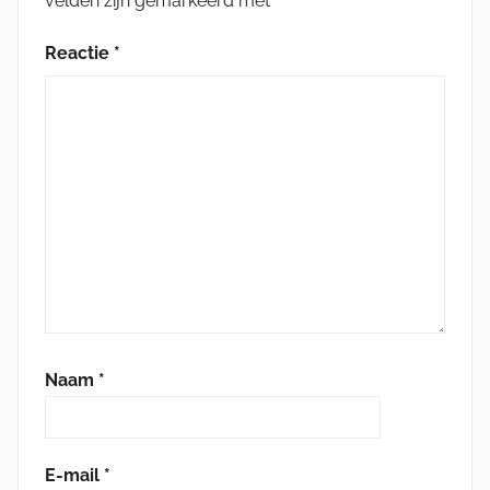
velden zijn gemarkeerd met
*
Reactie
*
Naam
*
E-mail
*