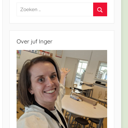
Zoeken
naar:
Zoeken
Over juf Inger