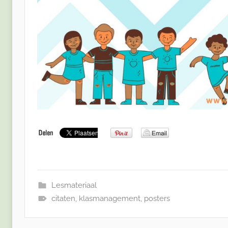
Lesmateriaal
citaten
,
klasmanagement
,
posters