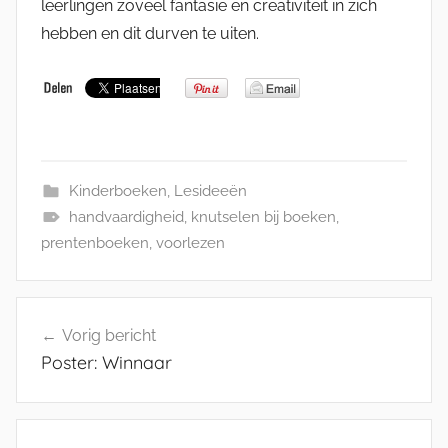
leerlingen zoveel fantasie en creativiteit in zich
hebben en dit durven te uiten.
Kinderboeken
,
Lesideeën
handvaardigheid
,
knutselen bij boeken
,
prentenboeken
,
voorlezen
Bericht
Vorig bericht
navigatie
Poster: Winnaar