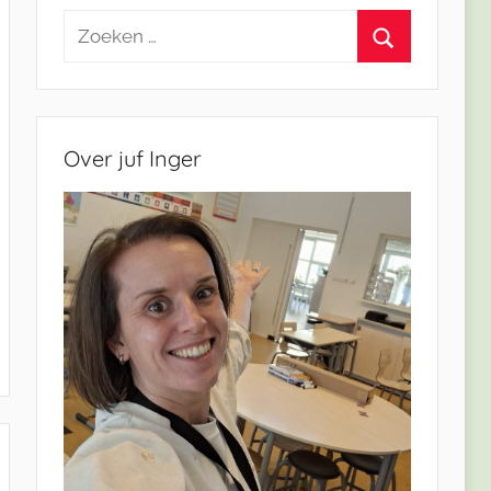
Zoeken
naar:
Zoeken
Over juf Inger