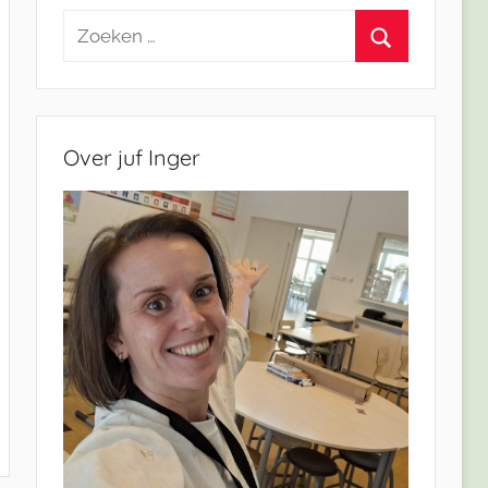
Zoeken
naar:
Zoeken
Over juf Inger