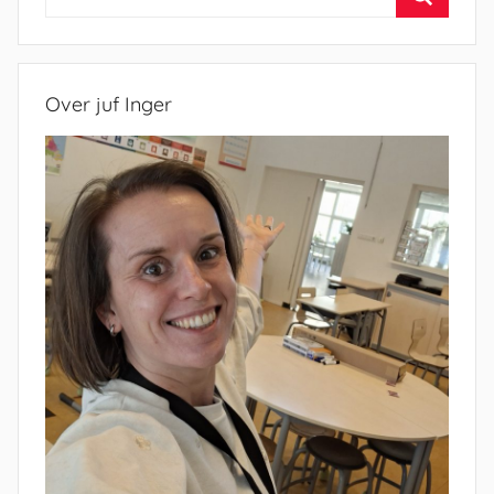
naar:
Zoeken
Over juf Inger